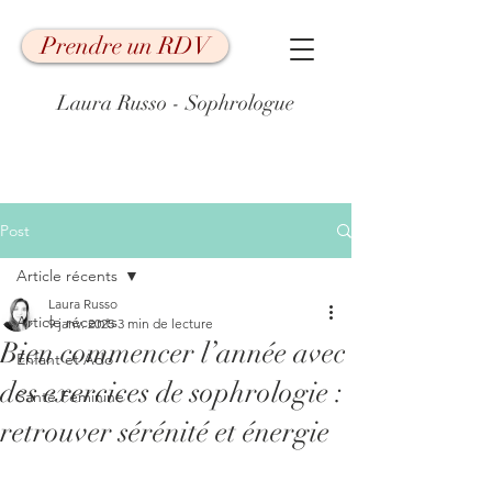
Prendre un RDV
Laura Russo - Sophrologue
Post
Article récents
Laura Russo
Article récents
9 janv. 2025
3 min de lecture
Bien commencer l’année avec
Enfant et Ado
des exercices de sophrologie :
Santé Féminine
retrouver sérénité et énergie