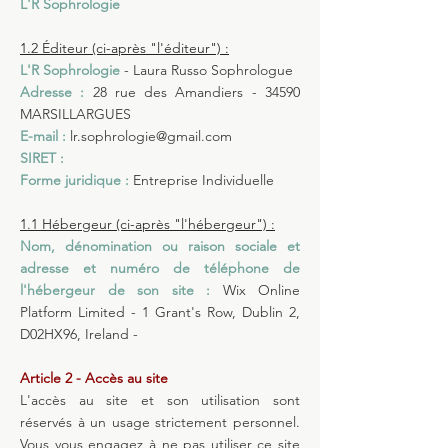
L'R Sophrologie
1.2 Éditeur (ci-après "l'éditeur") :
L'R Sophrologie
- Laura Russo Sophrologue
Adresse :
28 rue des Amandiers - 34590
MARSILLARGUES
E-mail :
lr.sophrologie@gmail.com
SIRET :
Forme juridique :
Entreprise Individuelle
1.1 Hébergeur (ci-après "l'hébergeur") :
Nom, dénomination ou raison sociale et
adresse et numéro de téléphone de
l'hébergeur de son site :
Wix Online
Platform Limited - 1 Grant's Row, Dublin 2,
D02HX96, Ireland -
Article 2 - Accès au site
L'accès au site et son utilisation sont
réservés à un usage strictement personnel.
Vous vous engagez à ne pas utiliser ce site